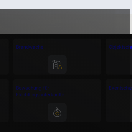
Brandwache
Objektsch
Bewachung für
Eventschu
Flüchtlingsunterkünfte