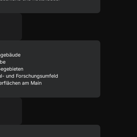
gsgebäude
ebe
egebieten
l- und Forschungsumfeld
gerflächen am Main