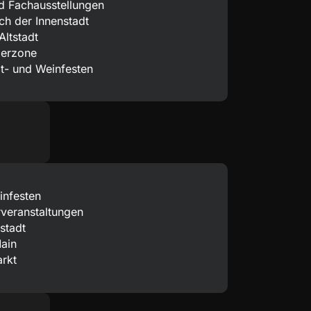
d Fachausstellungen
h der Innenstadt
ltstadt
gerzone
t- und Weinfesten
infesten
rveranstaltungen
stadt
ain
rkt