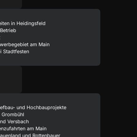
ten in Heidingsfeld
Betrieb
t
Gewerbegebiet am Main
 Stadtfesten
efbau- und Hochbauprojekte
in Grombühl
 und Versbach
enzufahrten am Main
rauenland und Rottenbauer