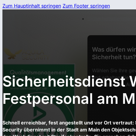
Zum Hauptinhalt springen
Zum Footer springen
Sicherheitsdienstleis
Was dürfen wir 
Sicherheit tun?
Wählen Sie Ihre ge
Sicherheitsdienst
und erhalten Sie in
ein passendes Ang
Festpersonal am M
Schnell erreichbar, fest angestellt und vor Ort vertraut:
Security übernimmt in der Stadt am Main den Objektsc