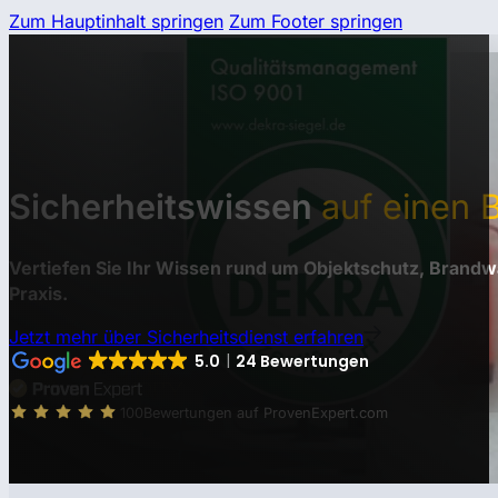
Zum Hauptinhalt springen
Zum Footer springen
Sicherheitswissen
auf einen B
Vertiefen Sie Ihr Wissen rund um Objektschutz, Brandwa
Praxis.
Jetzt mehr über Sicherheitsdienst erfahren
5.0
24 Bewertungen
100
Bewertungen auf ProvenExpert.com
Aquila Security &Brandwachen