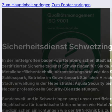
Zum Hauptinhalt springen
Zum Footer springen
Sicherheitsdienst Schwetzin
In der mittelgroßen baden-württembergischen Stadt is
zertifizierter
Sicherheitsdienst
Schwetzingen
für Sie da.
Metalloberflächentechnik, Veranstaltungsorte wie das
Schlosspark, Betriebe im Gewerbepark Südlicher Hirsc
Stadtverwaltung in der Hebelstraße: Aquila Security biet
Neckar professionelle Security-Dienstleistungen.
Bundesweit und in Schwetzingen sorgt unser zertifiziert
Objektschutz für touristische Unternehmen wie Hotel 
medizinischen Einrichtungen wie der GRN-Klinik bis z