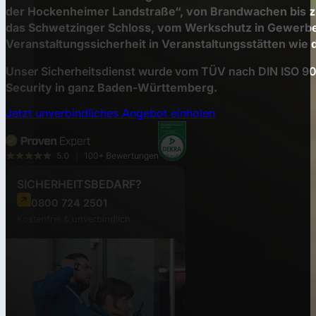
der Hockenheimer Landstraße“, von Brandwachen bis 
das Schwetzinger Schloss, vom Werkschutz in Gewerbe
Veranstaltungssicherheit in Veranstaltungsstätten wie 
Unser Sicherheitsdienst wurde vom TÜV nach DIN ISO 9001
Security in ganz Baden-Württemberg.
Jetzt unverbindliches Angebot einholen
SICHERHEITSBEDARF?
0800 724 2501
Kostenfrei & unverbindlich