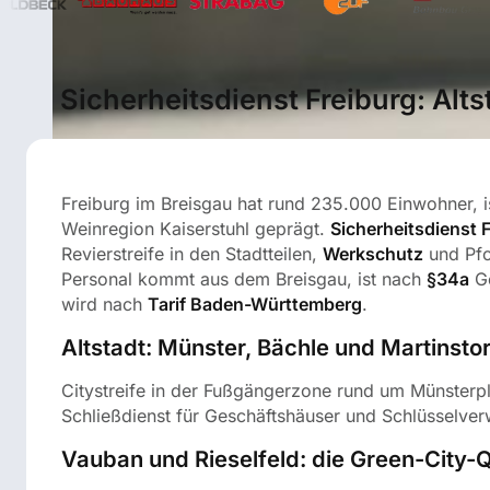
Sicherheitsdienst Freiburg: Alts
Freiburg im Breisgau hat rund 235.000 Einwohner, i
Weinregion Kaiserstuhl geprägt.
Sicherheitsdienst 
Revierstreife in den Stadtteilen,
Werkschutz
und Pfo
Personal kommt aus dem Breisgau, ist nach
§34a
Ge
wird nach
Tarif Baden-Württemberg
.
Altstadt: Münster, Bächle und Martinsto
Citystreife in der Fußgängerzone rund um Münsterpl
Schließdienst für Geschäftshäuser und Schlüsselverw
Vauban und Rieselfeld: die Green-City-Q