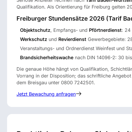
Seriöse Anbieter rechnen nach
Tarif Baden-Württe
Qualifikation. Als Orientierung für Freiburg gelten 2
Freiburger Stundensätze 2026 (Tarif B
Objektschutz
, Empfangs- und
Pförtnerdienst
: 24
Werkschutz
und
Revierdienst
Gewerbegebiete: 28
Veranstaltungs- und Ordnerdienst Weinfest und S
Brandsicherheitswache
nach DIN 14096-2: 30 bis
Die genaue Höhe hängt von Qualifikation, Schichtl
Vorrang in der Disposition; das schriftliche Angebot
dem Breisgau unter 0800 7242501.
Jetzt Bewachung anfragen