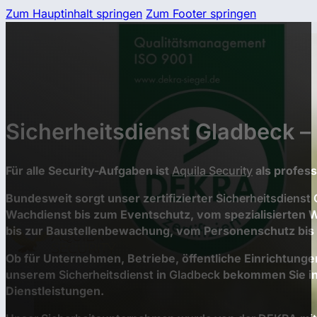
Zum Hauptinhalt springen
Zum Footer springen
Sicherheitsdienst Gladbeck – 
Für alle Security-Aufgaben ist
Aquila Security
als profess
Bundesweit sorgt unser zertifizierter
Sicherheitsdienst
Wachdienst bis zum Eventschutz, vom spezialisierten 
bis zur Baustellenbewachung, vom Personenschutz bis
Ob für Unternehmen, Betriebe, öffentliche Einrichtunge
unserem
Sicherheitsdienst
in
Gladbeck
bekommen Sie in 
Dienstleistungen.