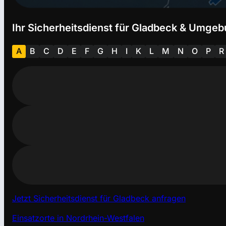
Ihr Sicherheitsdienst für Gladbeck & Umgeb
A
B
C
D
E
F
G
H
I
K
L
M
N
O
P
R
Jetzt Sicherheitsdienst für Gladbeck anfragen
Einsatzorte in Nordrhein-Westfalen