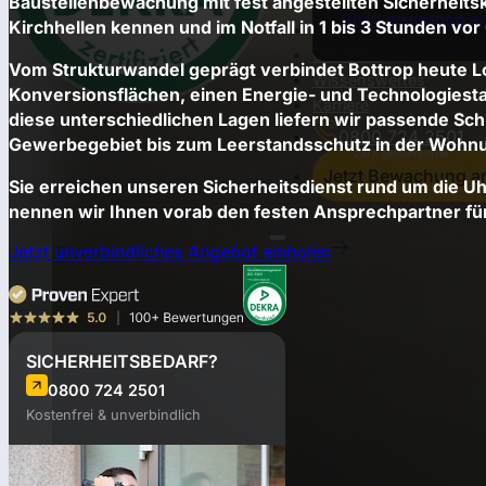
Baustellenbewachung mit fest angestellten Sicherheitskrä
Alle Leistungen a
Kirchhellen kennen und im Notfall in 1 bis 3 Stunden vor 
Einsatzorte
Über uns
Vom Strukturwandel geprägt verbindet Bottrop heute L
Wissenswertes
Konversionsflächen, einen Energie- und Technologiestan
Karriere
diese unterschiedlichen Lagen liefern wir passende S
0800 724 2501
Gewerbegebiet bis zum Leerstandsschutz in der Wohnu
Jetzt Bewachung a
Sie erreichen unseren Sicherheitsdienst rund um die U
nennen wir Ihnen vorab den festen Ansprechpartner für
Jetzt unverbindliches Angebot einholen
SICHERHEITSBEDARF?
0800 724 2501
Kostenfrei & unverbindlich