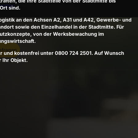
ften, die Ihre Stadtteile von der Stadtmitte bis
nsehen
Ort sind.
ogistik an den Achsen A2, A31 und A42, Gewerbe- und
dort sowie den Einzelhandel in der Stadtmitte. Für
chutzkonzepte, von der Werksbewachung im
ngswirtschaft.
nfragen
hr und kostenfrei unter 0800 724 2501. Auf Wunsch
 Ihr Objekt.