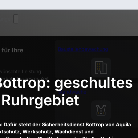
tungen
Baustellenbewachung
für Ihre
wünschte Leistung
Bottrop: geschultes
nerhalb kürzester Zeit
ebot.
Standwache
Ruhrgebiet
 Dafür steht der Sicherheitsdienst Bottrop von Aquila
ektschutz, Werkschutz, Wachdienst und