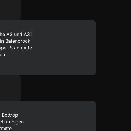
ahe A2 und A31
 in Batenbrock
per Stadtmitte
hen
 Bottrop
h in Eigen
tmitte