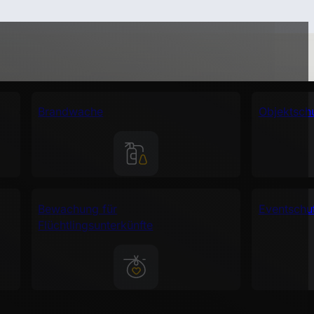
Brandwache
Objektsch
Bewachung für
Eventschu
Flüchtlingsunterkünfte