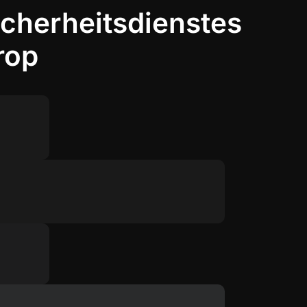
icherheitsdienstes
rop