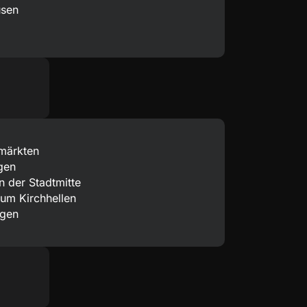
usen
märkten
gen
n der Stadtmitte
um Kirchhellen
ngen