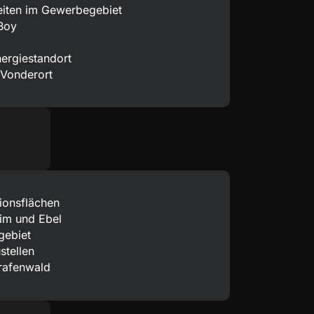
eiten im Gewerbegebiet
Boy
nergiestandort
 Vonderort
ionsflächen
eim und Ebel
ebiet
stellen
Grafenwald