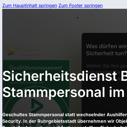
Zum Hauptinhalt springen
Zum Footer springen
Sicherheitsdienstleis
Was dürfen wir 
Sicherheit tun?
Wählen Sie Ihre ge
Sicherheitsdienst 
und erhalten Sie in
ein passendes Ang
Stammpersonal im 
Geschultes Stammpersonal statt wechselnder Aushilfen:
Security. In der Ruhrgebietsstadt übernehmen wir Obj