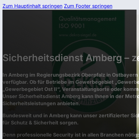
Zum Hauptinhalt springen
Zum Footer springen
Sicherheitsdienst Amberg – ze
In Amberg im Regierungsbezirk Oberpfalz in Ostbayern 
verfügbar. Ob für Betriebe im Gewerbegebiet „Gewer
„Gewerbegebiet Ost II“, Veranstaltungsorte oder komm
Unser
Sicherheitsdienst
Amberg
kann Ihnen in der Metro
Sicherheitsleistungen anbieten.
Bundesweit und in Amberg kann unser zertifizierter Sic
für Schutz & Sicherheit sorgen.
Denn professionelle Security ist in allen Branchen nöt