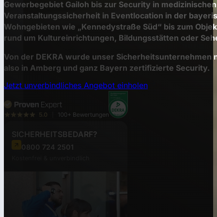
Gewerbegebiet Gailoh bis zur Security in medizinischen
Veranstaltungssicherheit in Eventlocation in der bayer
Wohngebieten wie „Kennedystraße Süd“ bis zum Objek
rund um Kultureinrichtungen, Bildungsstätten oder Se
Von der DEKRA wurde unser Sicherheitsunternehmen nac
also in Amberg und ganz Bayern zertifizierte Security.
Jetzt unverbindliches Angebot einholen
SICHERHEITSBEDARF?
0800 724 2501
Kostenfrei & unverbindlich