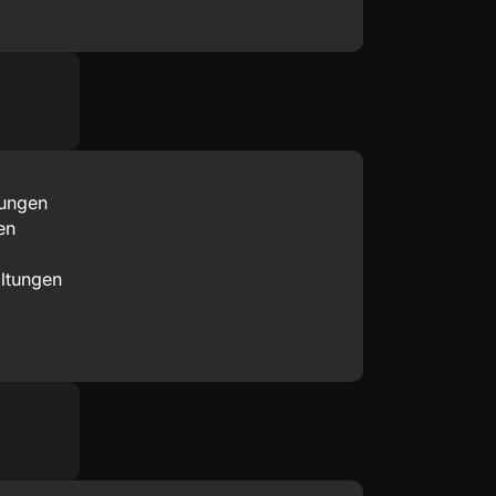
tungen
en
altungen