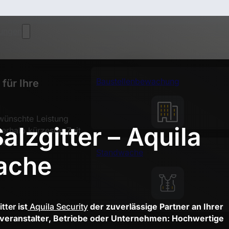
tungen
Baustellenbewachung
für Ihre
wünschte Leistung
alzgitter – Aquila
nerhalb kürzester Zeit
ebot.
Standwache
ache
itter
ist
Aquila Security
der zuverlässige Partner an Ihrer
entveranstalter, Betriebe oder Unternehmen: Hochwertige