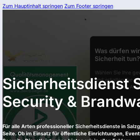
Zum Hauptinhalt springen
Zum Footer springen
Sicherheitsdienstleis
Was dürfen wir 
Sicherheit tun?
Wählen Sie Ihre ge
Sicherheitsdienst S
und erhalten Sie in
ein passendes Ang
Security & Brandw
Für alle Arten professioneller
Sicherheitsdienste
in
Salzg
Seite. Ob im Einsatz für öffentliche Einrichtungen, Ev