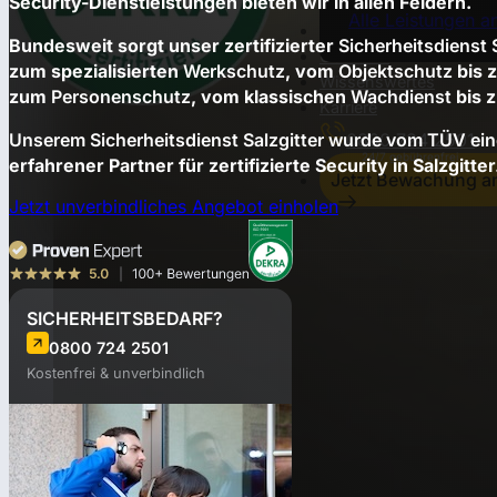
Security-Dienstleistungen bieten wir in allen Feldern.
Alle Leistungen a
Einsatzorte
Bundesweit sorgt unser zertifizierter
Sicherheitsdienst
Über uns
zum spezialisierten
Werkschutz
, vom
Objektschutz
bis 
Wissenswertes
zum
Personenschutz
, vom klassischen
Wachdienst
bis 
Karriere
Unserem Sicherheitsdienst Salzgitter wurde vom TÜV eine
0800 724 2501
erfahrener Partner für zertifizierte Security in Salzgitter
Jetzt Bewachung a
Jetzt unverbindliches Angebot einholen
SICHERHEITSBEDARF?
0800 724 2501
Kostenfrei & unverbindlich