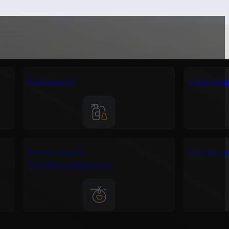
Brandwache
Objektsch
Bewachung für
Eventschu
Flüchtlingsunterkünfte