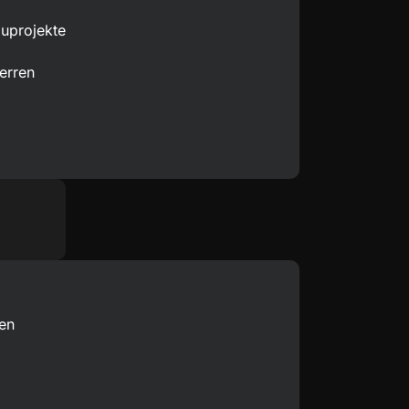
uprojekte
erren
en