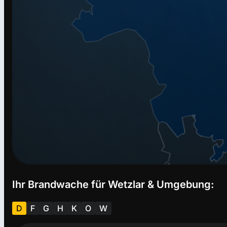
Ihr Brandwache für Wetzlar & Umgebung:
D
F
G
H
K
O
W