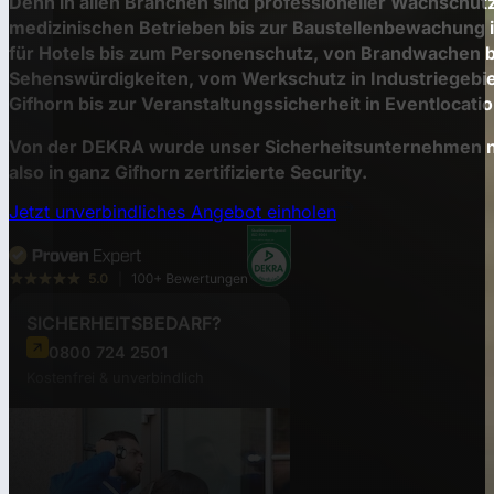
Denn in allen Branchen sind professioneller Wachschut
medizinischen Betrieben bis zur Baustellenbewachung
für Hotels bis zum Personenschutz, von Brandwachen b
Sehenswürdigkeiten, vom Werkschutz in Industriegebi
Gifhorn bis zur Veranstaltungssicherheit in Eventlocat
Von der DEKRA wurde unser Sicherheitsunternehmen nac
also in ganz Gifhorn zertifizierte Security.
Jetzt unverbindliches Angebot einholen
SICHERHEITSBEDARF?
0800 724 2501
Kostenfrei & unverbindlich