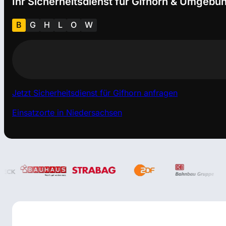
Ihr Sicherheitsdienst für Gifhorn & Umgebu
B
G
H
L
O
W
Jetzt Sicherheitsdienst für Gifhorn anfragen
Einsatzorte in Niedersachsen