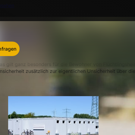
nsehen
ie
Absicherung von Flüchtlingsunterkünften
ist eine der a
bjektbewachung
– und das schon unter ganz normalen Bedin
urch die momentan in der heftigen vierten Welle befindlic
nfragen
ie Menschen überall angespannter, brechen sich Aggressione
as gilt ganz besonders für die Bewohner von Flüchtlingshei
nsicherheit zusätzlich zur eigentlichen Unsicherheit über di