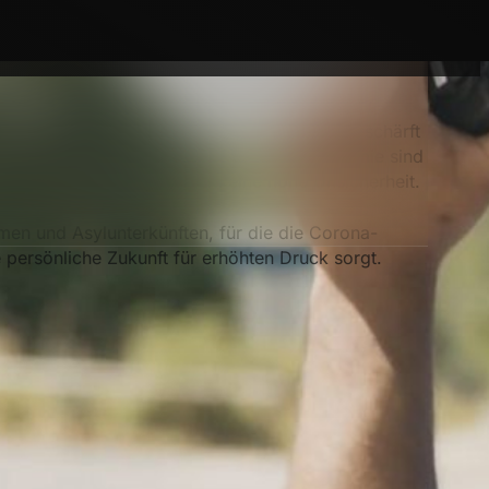
nspruchsvollsten Arten der professionellen
gungen. Aktuell wird die Lage natürlich verschärft
hen Corona-Pandemie. Denn durch die Pandemie sind
n schneller Bahn, herrscht eine hohe Unsicherheit.
men und Asylunterkünften, für die die Corona-
e persönliche Zukunft für erhöhten Druck sorgt.