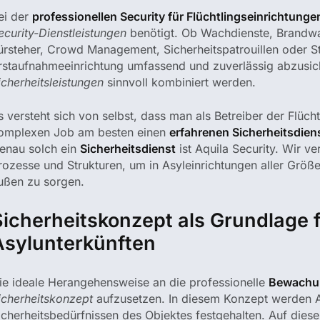
ei der
professionellen Security für Flüchtlingseinrichtunge
ecurity-Dienstleistungen
benötigt. Ob Wachdienste, Brandw
ürsteher, Crowd Management, Sicherheitspatrouillen oder 
rstaufnahmeeinrichtung umfassend und zuverlässig abzusic
icherheitsleistungen
sinnvoll kombiniert werden.
s versteht sich von selbst, dass man als Betreiber der Flüch
omplexen Job am besten einen
erfahrenen Sicherheitsdien
enau solch ein
Sicherheitsdienst
ist Aquila Security. Wir ve
rozesse und Strukturen, um in Asyleinrichtungen aller Größ
ußen zu sorgen.
icherheitskonzept als Grundlage f
Asylunterkünften
ie ideale Herangehensweise an die professionelle
Bewachun
icherheitskonzept
aufzusetzen. In diesem Konzept werden A
icherheitsbedürfnissen des Objektes festgehalten. Auf dieser