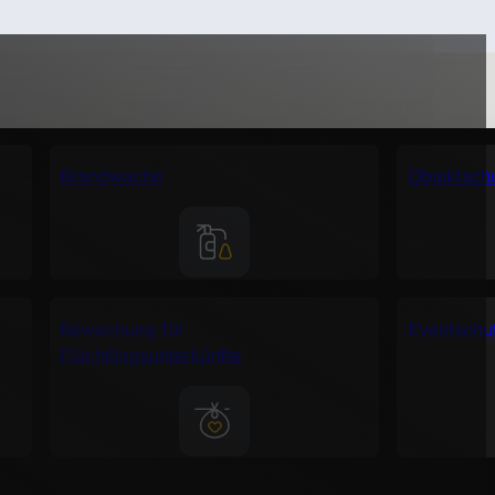
Brandwache
Objektsch
Bewachung für
Eventschu
Flüchtlingsunterkünfte