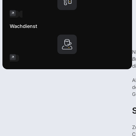
Wachdienst
N
B
d
A
d
G
Z
C