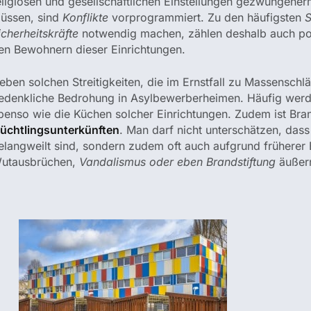
eligiösen und gesellschaftlichen Einstellungen gezwungener
üssen, sind
Konflikte
vorprogrammiert. Zu den häufigsten
S
icherheitskräfte
notwendig machen, zählen deshalb auch pot
en Bewohnern dieser Einrichtungen.
eben solchen Streitigkeiten, die im Ernstfall zu Massenschl
edenkliche Bedrohung in Asylbewerberheimen. Häufig werde
benso wie die Küchen solcher Einrichtungen. Zudem ist Bran
lüchtlingsunterkünften
. Man darf nicht unterschätzen, dass
elangweilt sind, sondern zudem oft auch aufgrund früherer E
utausbrüchen,
Vandalismus oder eben Brandstiftung
äußer