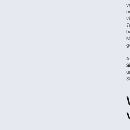
v
u
v
T
b
M
g
A
S
u
S