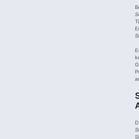
B
S
T
E
S
E
k
G
P
a
S
D
S
S