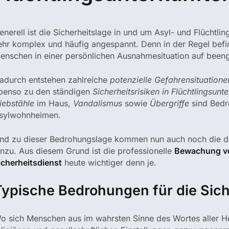
enerell ist die Sicherheitslage in und um Asyl- und Flüchtl
ehr komplex und häufig angespannt. Denn in der Regel befin
enschen in einer persönlichen Ausnahmesituation auf bee
adurch entstehen zahlreiche
potenzielle Gefahrensituatione
benso zu den ständigen
Sicherheitsrisiken in Flüchtlingsunt
iebstähle
im Haus,
Vandalismus
sowie
Übergriffe
sind Bedr
sylwohnheimen.
nd zu dieser Bedrohungslage kommen nun auch noch die d
inzu. Aus diesem Grund ist die professionelle
Bewachung vo
icherheitsdienst
heute wichtiger denn je.
Typische Bedrohungen für die Sich
o sich Menschen aus im wahrsten Sinne des Wortes aller Her