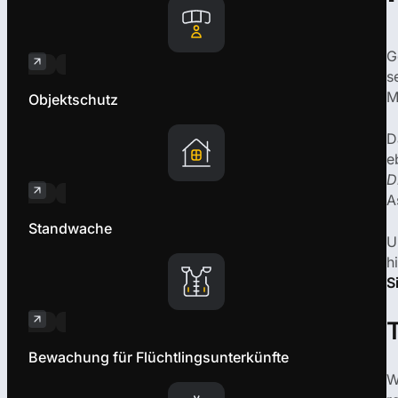
G
s
M
Objektschutz
D
e
D
A
Standwache
U
h
S
Bewachung für Flüchtlingsunterkünfte
W