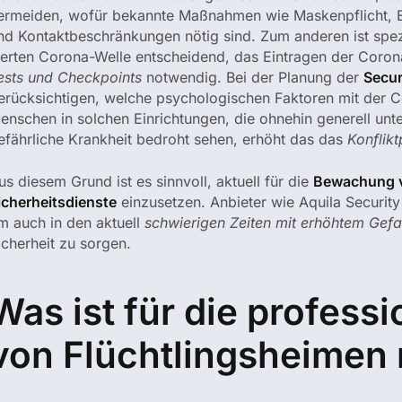
ermeiden, wofür bekannte Maßnahmen wie Maskenpflicht, Ei
nd Kontaktbeschränkungen nötig sind. Zum anderen ist spezi
ierten Corona-Welle entscheidend, das Eintragen der Corona
ests und Checkpoints
notwendig. Bei der Planung der
Secur
erücksichtigen, welche psychologischen Faktoren mit der
enschen in solchen Einrichtungen, die ohnehin generell unt
efährliche Krankheit bedroht sehen, erhöht das das
Konflikt
us diesem Grund ist es sinnvoll, aktuell für die
Bewachung v
icherheitsdienste
einzusetzen. Anbieter wie Aquila Security
m auch in den aktuell
schwierigen Zeiten mit erhöhtem Gefa
icherheit zu sorgen.
Was ist für die profes
von Flüchtlingsheimen 