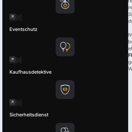
r
m
S
d
Eventschutz
N
b
e
F
g
W
Kaufhausdetektive
Sicherheitsdienst