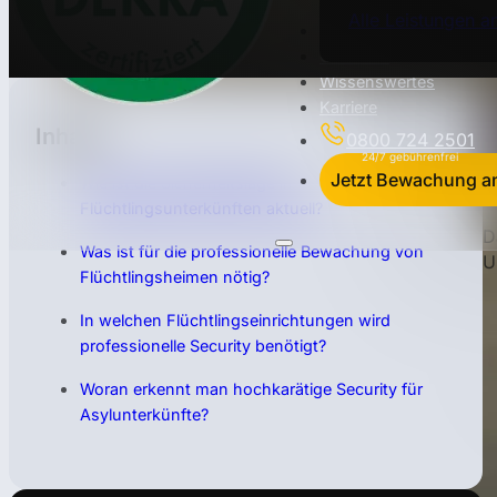
Alle Leistungen a
Einsatzorte
Über uns
Wissenswertes
D
Karriere
O
Inhalte
0800 724 2501
d
Jetzt Bewachung a
Wie ist die Sicherheitslage in
d
Flüchtlingsunterkünften aktuell?
D
Was ist für die professionelle Bewachung von
U
Flüchtlingsheimen nötig?
In welchen Flüchtlingseinrichtungen wird
professionelle Security benötigt?
Woran erkennt man hochkarätige Security für
Asylunterkünfte?