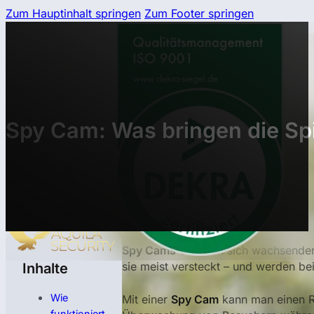
Zum Hauptinhalt springen
Zum Footer springen
Spy Cam: Was bringen die S
Spy Cams
erfreuen sich wachsender 
sie meist versteckt – und werden be
Inhalte
Wie
Mit einer
Spy Cam
kann man einen R
funktioniert