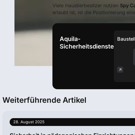
Viele Haustierbesitzer nutzen
Spy C
erlaubt ist, ist die Positionierung ein
Aquila-
Bauste
Sicherheitsdienste
Weiterführende Artikel
28. August 2025